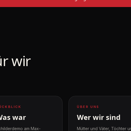
r wir
ÜCKBLICK
ÜBER UNS
Was war
Wer wir sind
childerdemo am Max-
Mütter und Väter, Töchter u