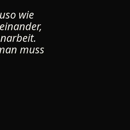
auso wie
teinander,
arbeit.
 man muss
R