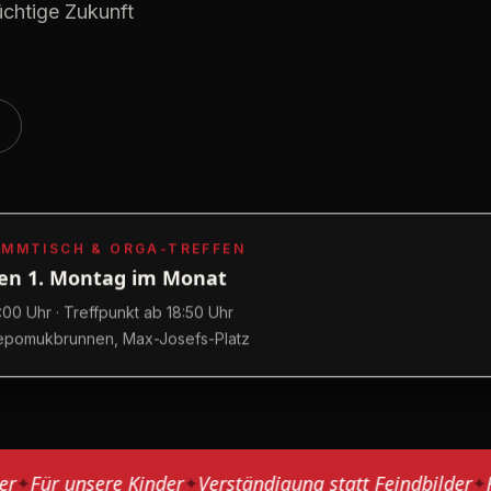
üchtige Zukunft
MMTISCH & ORGA-TREFFEN
en 1. Montag im Monat
:00 Uhr · Treffpunkt ab 18:50 Uhr
epomukbrunnen, Max-Josefs-Platz
ür unsere Kinder
Verständigung statt Feindbilder
Fried
✦
✦