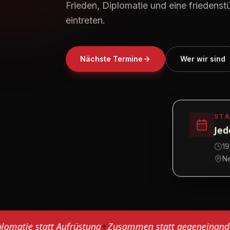
Frieden, Diplomatie und eine friedenst
eintreten.
Nächste Termine
Wer wir sind
STA
Jed
19
N
ie statt Aufrüstung
Zusammen statt gegeneinander
F
✦
✦