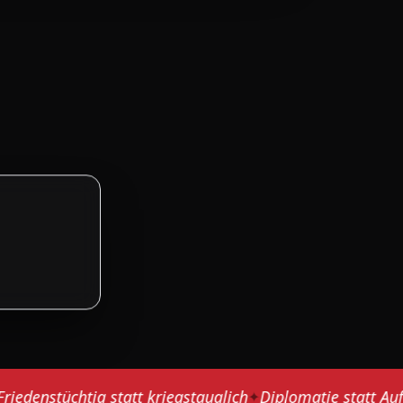
enstüchtig statt kriegstauglich
Diplomatie statt Aufrüst
✦