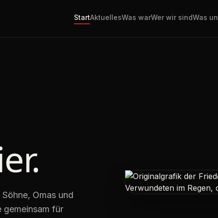
Start
Aktuelles
Was war
Wer wir sind
Was un
er.
nd Söhne, Omas und
 gemeinsam für